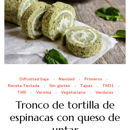
Dificultad baja
Navidad
Primeros
Receta Testada
Sin gluten
Tapas
TM31
TM5
Varoma
Vegetariano
Verduras
Tronco de tortilla de
espinacas con queso de
untar