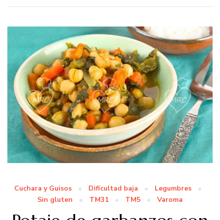
Cuchara y Guisos
Dificultad baja
Legumbres
Sin gluten
TM31
TM5
Varoma