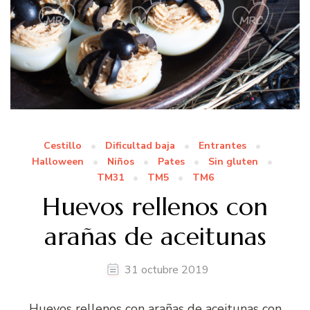
Cestillo
Dificultad baja
Entrantes
Halloween
Niños
Pates
Sin gluten
TM31
TM5
TM6
Huevos rellenos con
arañas de aceitunas
31 octubre 2019
Huevos rellenos con arañas de aceitunas con