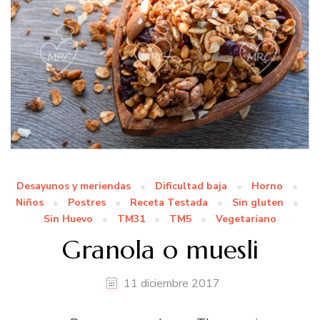
Desayunos y meriendas
Dificultad baja
Horno
Niños
Postres
Receta Testada
Sin gluten
Sin Huevo
TM31
TM5
Vegetariano
Granola o muesli
11 diciembre 2017