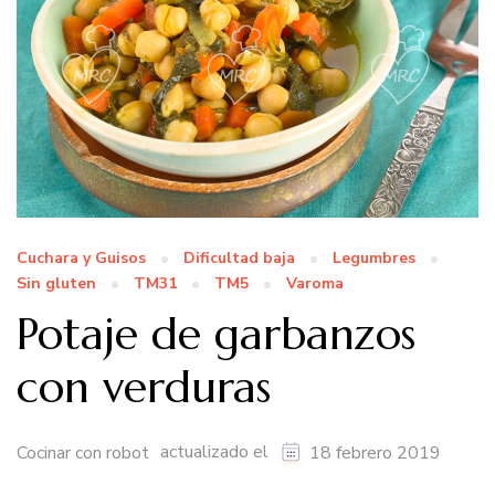
Cuchara y Guisos
Dificultad baja
Legumbres
Sin gluten
TM31
TM5
Varoma
Potaje de garbanzos
con verduras
actualizado el
Cocinar con robot
18 febrero 2019