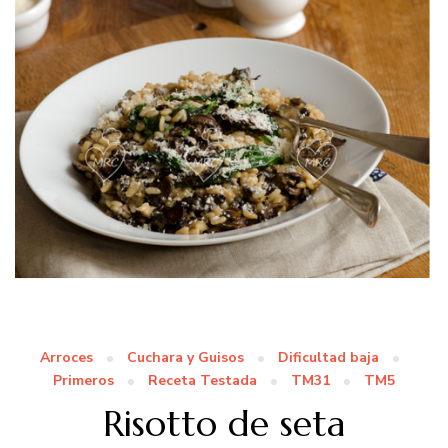
Arroces
Cuchara y Guisos
Dificultad baja
Primeros
Receta Testada
TM31
TM5
Risotto de seta