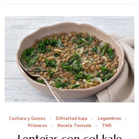
Cuchara y Guisos
Dificultad baja
Legumbres
Primeros
Receta Testada
TM5
Lentejas con col kale