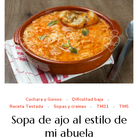
Cuchara y Guisos
Dificultad baja
Receta Testada
Sopas y cremas
TM31
TM5
Sopa de ajo al estilo de
mi abuela