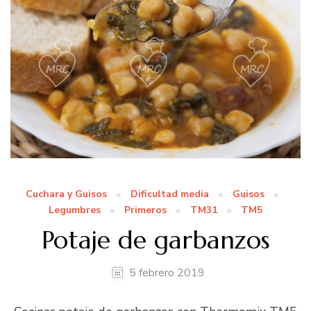
Cuchara y Guisos
Dificultad media
Guisos
Legumbres
Primeros
TM31
TM5
Potaje de garbanzos
5 febrero 2019