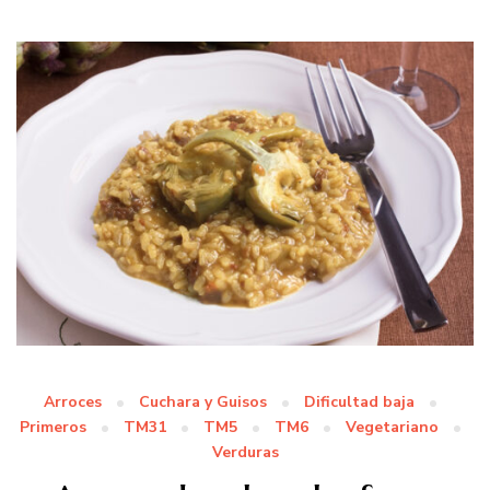
Arroces
Cuchara y Guisos
Dificultad baja
Primeros
TM31
TM5
TM6
Vegetariano
Verduras