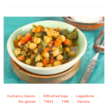
Cuchara y Guisos
Dificultad baja
Legumbres
Sin gluten
TM31
TM5
Varoma