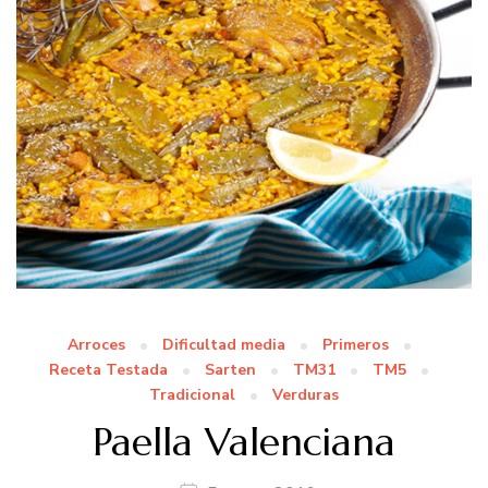
Arroces
Dificultad media
Primeros
Receta Testada
Sarten
TM31
TM5
Tradicional
Verduras
Paella Valenciana