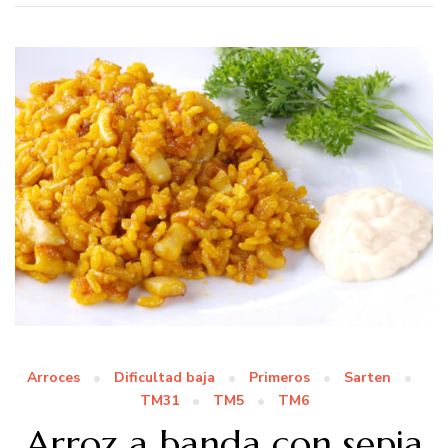
Arroces
Dificultad baja
Primeros
Sarten
TM31
TM5
TM6
Arroz a banda con sepia