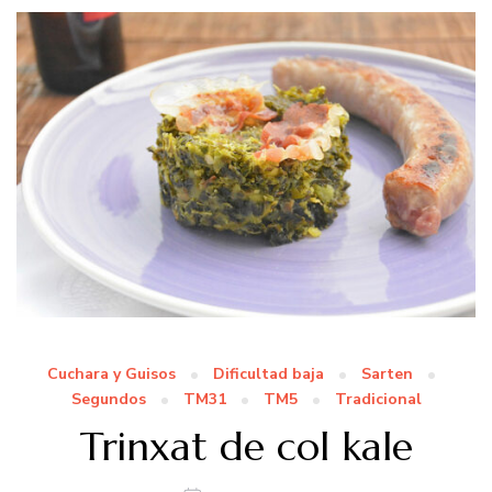
Cuchara y Guisos
Dificultad baja
Sarten
Segundos
TM31
TM5
Tradicional
Trinxat de col kale