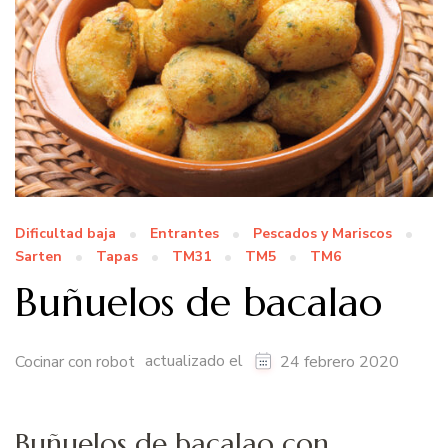
Dificultad baja
Entrantes
Pescados y Mariscos
Sarten
Tapas
TM31
TM5
TM6
Buñuelos de bacalao
actualizado el
Cocinar con robot
24 febrero 2020
Buñuelos de bacalao con