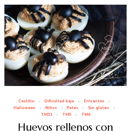
Cestillo
Dificultad baja
Entrantes
Halloween
Niños
Pates
Sin gluten
TM31
TM5
TM6
Huevos rellenos con