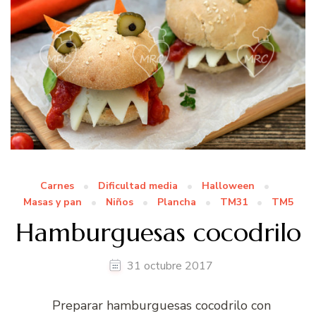
Carnes
Dificultad media
Halloween
Masas y pan
Niños
Plancha
TM31
TM5
Hamburguesas cocodrilo
31 octubre 2017
Preparar hamburguesas cocodrilo con