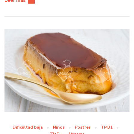
Leer más
Dificultad baja
Niños
Postres
TM31