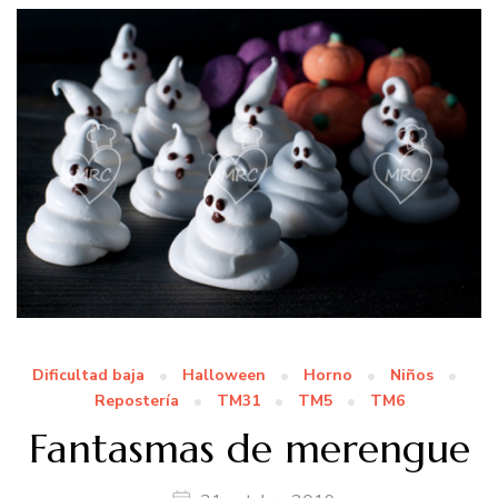
Dificultad baja
Halloween
Horno
Niños
Repostería
TM31
TM5
TM6
Fantasmas de merengue