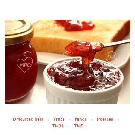
Dificultad baja
Fruta
Niños
Postres
TM31
TM5