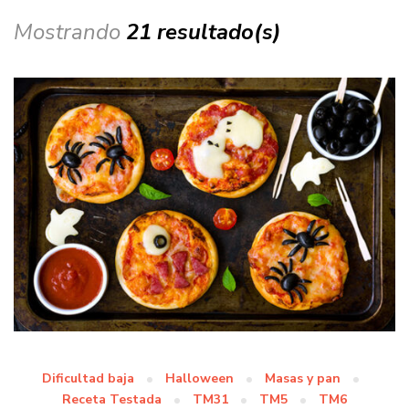
Mostrando
21 resultado(s)
Dificultad baja
Halloween
Masas y pan
Receta Testada
TM31
TM5
TM6