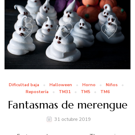
Dificultad baja
Halloween
Horno
Niños
Repostería
TM31
TM5
TM6
Fantasmas de merengue
31 octubre 2019