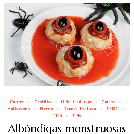
Carnes
Cestillo
Dificultad baja
Guisos
Halloween
Horno
Receta Testada
TM31
TM5
TM6
Albóndigas monstruosas