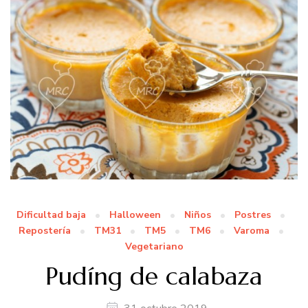
Dificultad baja
Halloween
Niños
Postres
Repostería
TM31
TM5
TM6
Varoma
Vegetariano
Pudíng de calabaza