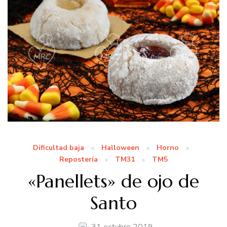
Dificultad baja
Halloween
Horno
Repostería
TM31
TM5
«Panellets» de ojo de
Santo