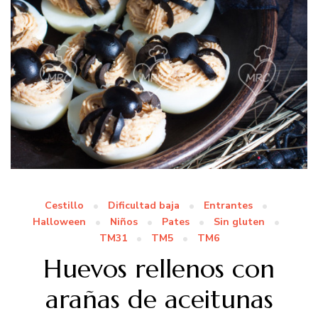
Cestillo
Dificultad baja
Entrantes
Halloween
Niños
Pates
Sin gluten
TM31
TM5
TM6
Huevos rellenos con
arañas de aceitunas