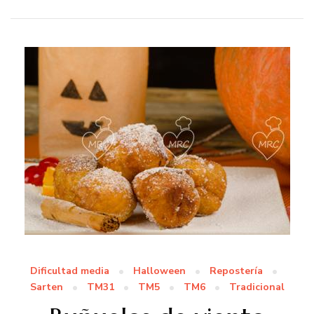
Dificultad media
Halloween
Repostería
Sarten
TM31
TM5
TM6
Tradicional