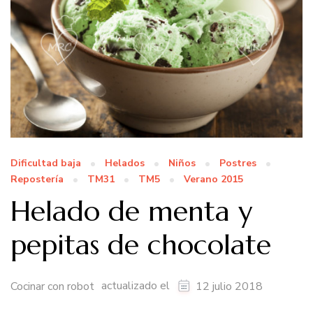
Dificultad baja
Helados
Niños
Postres
Repostería
TM31
TM5
Verano 2015
Helado de menta y
pepitas de chocolate
actualizado el
Cocinar con robot
12 julio 2018