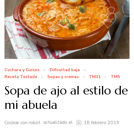
Cuchara y Guisos
Dificultad baja
Receta Testada
Sopas y cremas
TM31
TM5
Sopa de ajo al estilo de
mi abuela
actualizado el
Cocinar con robot
18 febrero 2019