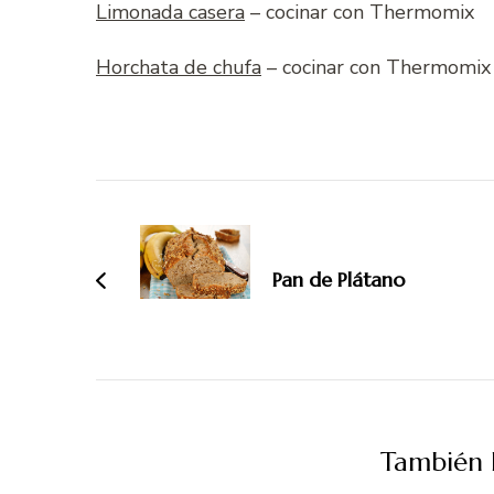
Limonada casera
– cocinar con Thermomix
Horchata de chufa
– cocinar con Thermomix
Navegación
de
entradas
Pan de Plátano
También P