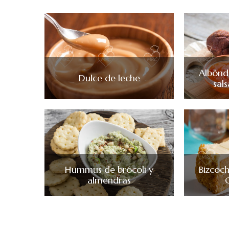
Albónd
Dulce de leche
sal
Hummus de brócoli y
Bizcoc
almendras