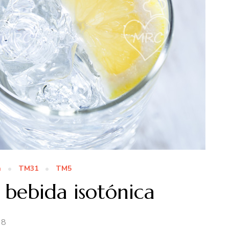
n
TM31
TM5
 bebida isotónica
18