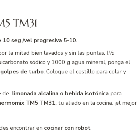
TM5 TM31
e 10 seg /vel progresiva 5-10
.
or la mitad bien lavados y sin las puntas, l½
bicarbonato sódico y 1000 g agua mineral, ponga el
 golpes de
turbo
. Coloque el cestillo para colar y
te de
limonada alcalina o bebida isotónica
para
Thermomix TM5 TM31,
tu aliado en la cocina, ¡el mejor
edes encontrar en
cocinar con robot