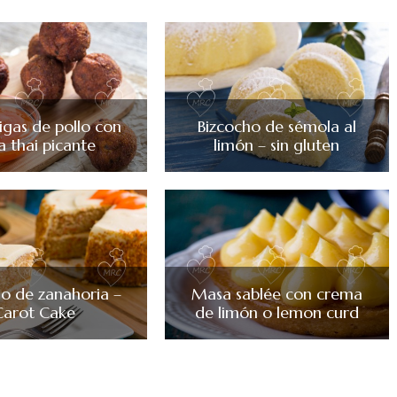
igas de pollo con
Bizcocho de sémola al
sa thai picante
limón – sin gluten
ho de zanahoria –
Masa sablée con crema
Carot Cake
de limón o lemon curd