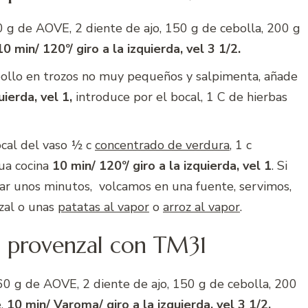
g de AOVE, 2 diente de ajo, 150 g de cebolla, 200 g
10 min/ 120º
/ giro a la izquierda, vel 3 1/2.
pollo en trozos no muy pequeños y salpimenta, añade
uierda, vel 1,
introduce por el bocal, 1 C de hierbas
ocal del vaso ½ c
concentrado de verdura
, 1 c
ua cocina
10 min/ 120º/ giro a la izquierda, vel 1
. Si
sar unos minutos, volcamos en una fuente, servimos,
zal o unas
patatas al vapor
o
arroz al vapor
.
la provenzal con TM31
 g de AOVE, 2 diente de ajo, 150 g de cebolla, 200
e,
10 min/ Varoma
/ giro a la izquierda, vel 3 1/2.