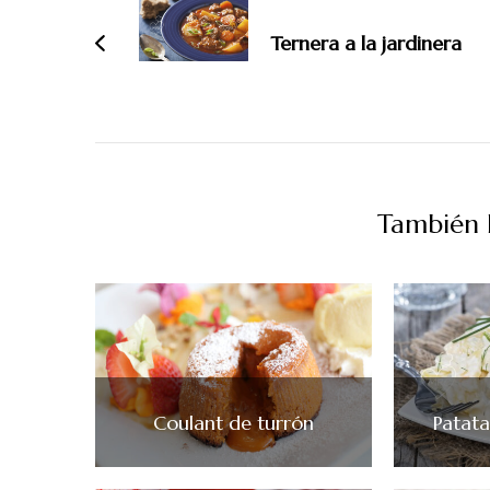
de
entradas
Ternera a la jardinera
También P
Coulant de turrón
Patat