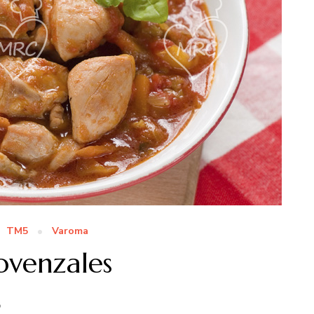
TM5
Varoma
rovenzales
8