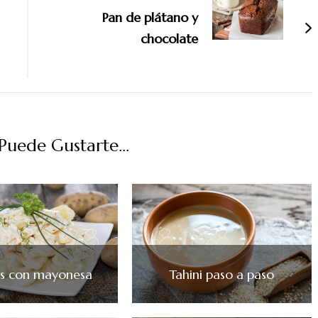
Pan de plátano y
chocolate
uede Gustarte...
as con mayonesa
Tahini paso a paso