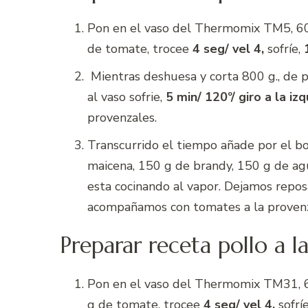
Pon en el vaso del Thermomix TM5, 60 
de tomate, trocee
4 seg/ vel 4,
sofríe,
Mientras deshuesa y corta 800 g., de 
al vaso sofrie,
5 min/ 120º/ giro a la izq
provenzales.
Transcurrido el tiempo añade por el b
maicena, 150 g de brandy, 150 g de ag
esta cocinando al vapor. Dejamos repo
acompañamos con tomates a la proven
Preparar receta pollo a 
Pon en el vaso del Thermomix TM31, 60
g de tomate, trocee
4 seg/ vel 4,
sofrí