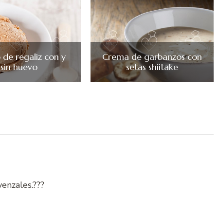
 de regaliz con y
Crema de garbanzos con
sin huevo
setas shiitake
venzales.???