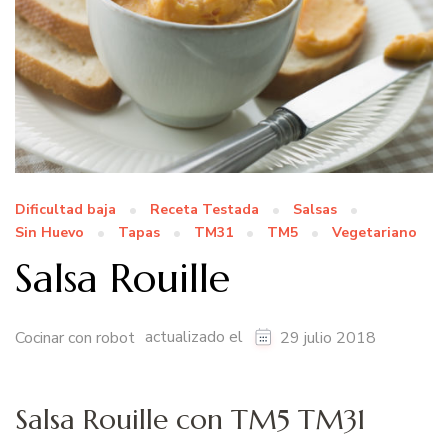
Dificultad baja
Receta Testada
Salsas
Sin Huevo
Tapas
TM31
TM5
Vegetariano
Salsa Rouille
actualizado el
Cocinar con robot
29 julio 2018
Salsa Rouille con TM5 TM31