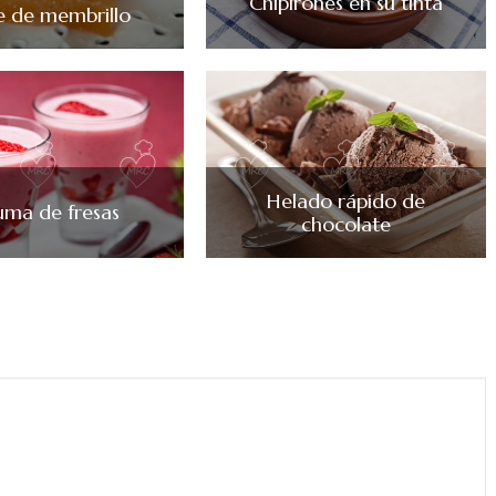
Chipirones en su tinta
e de membrillo
Helado rápido de
uma de fresas
chocolate