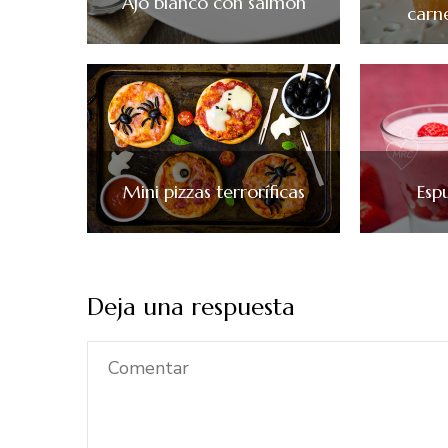
Ajo blanco con salmón
carn
Mini pizzas terroríficas
Esp
Deja una respuesta