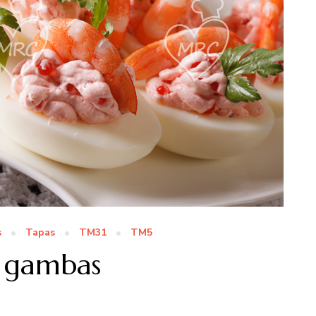
s
Tapas
TM31
TM5
n gambas