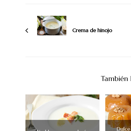
Navegación
de
entradas
Crema de hinojo
También P
Dulce