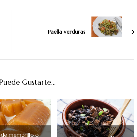
Paella verduras
uede Gustarte...
 de membrillo o