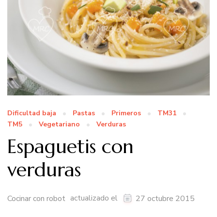
Dificultad baja
Pastas
Primeros
TM31
TM5
Vegetariano
Verduras
Espaguetis con
verduras
actualizado el
Cocinar con robot
27 octubre 2015